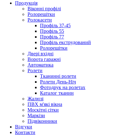
Продукція
Віконні профілі
Ролорешітки
Ролокасети
Профіль 37-45
Профіль 55
Профіль 77
Профіль екструдований
Ролорешітки
Двері вхідні
Ворота гаражні
Автоматика
Ролети
Тканинні ролети
Ролети День-Ніч
Фотодрук на ролетах
Каталог тканин
Жалюзі
ПВХ м'які вікна
Москітні сітки
Маркізи
Підвіконники
Відгуки
Контакти