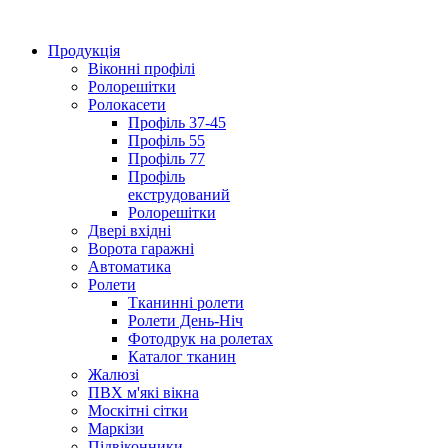
Продукція
Віконні профілі
Ролорешітки
Ролокасети
Профіль 37-45
Профіль 55
Профіль 77
Профіль
екструдований
Ролорешітки
Двері вхідні
Ворота гаражні
Автоматика
Ролети
Тканинні ролети
Ролети День-Ніч
Фотодрук на ролетах
Каталог тканин
Жалюзі
ПВХ м'які вікна
Москітні сітки
Маркізи
Підвіконники