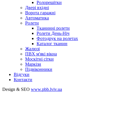
Ролорешітки
Двері вхідні
Ворота гаражні
Автоматика
Ролети
Тканинні ролети
Ролети День-Ніч
Фотодрук на ролетах
Каталог тканин
Жалюзі
ПВХ м'які вікна
Москітні сітки
Маркізи
Підвіконники
Відгуки
Контакти
Design & SEO
www.pbb.lviv.ua