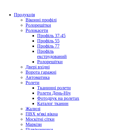
Продукція
Віконні профілі
Ролорешітки
Ролокасети
Профіль 37-45
Профіль 55
Профіль 77
Профіль
екструдований
Ролорешітки
Двері вхідні
Ворота гаражні
Автоматика
Ролети
Тканинні ролети
Ролети День-Ніч
Фотодрук на ролетах
Каталог тканин
Жалюзі
ПВХ м'які вікна
Москітні сітки
Маркізи
Підвіконники